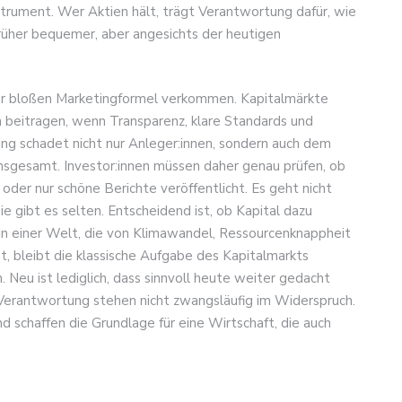
trument. Wer Aktien hält, trägt Verantwortung dafür, wie
her bequemer, aber angesichts der heutigen
iner bloßen Marketingformel verkommen. Kapitalmärkte
 beitragen, wenn Transparenz, klare Standards und
ng schadet nicht nur Anleger:innen, sondern auch dem
 insgesamt. Investor:innen müssen daher genau prüfen, ob
oder nur schöne Berichte veröffentlicht. Es geht nicht
 gibt es selten. Entscheidend ist, ob Kapital dazu
 In einer Welt, die von Klimawandel, Ressourcenknappheit
t, bleibt die klassische Aufgabe des Kapitalmarkts
. Neu ist lediglich, dass sinnvoll heute weiter gedacht
d Verantwortung stehen nicht zwangsläufig im Widerspruch.
nd schaffen die Grundlage für eine Wirtschaft, die auch