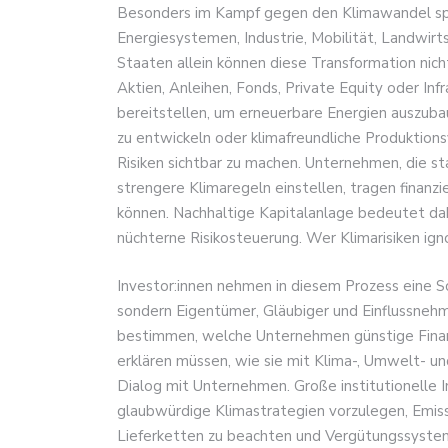
Besonders im Kampf gegen den Klimawandel spi
Energiesystemen, Industrie, Mobilität, Landwir
Staaten allein können diese Transformation nicht 
Aktien, Anleihen, Fonds, Private Equity oder Inf
bereitstellen, um erneuerbare Energien auszub
zu entwickeln oder klimafreundliche Produktionsv
Risiken sichtbar zu machen. Unternehmen, die st
strengere Klimaregeln einstellen, tragen finanziel
können. Nachhaltige Kapitalanlage bedeutet dah
nüchterne Risikosteuerung. Wer Klimarisiken ignor
Investor:innen nehmen in diesem Prozess eine Sch
sondern Eigentümer, Gläubiger und Einflussnehm
bestimmen, welche Unternehmen günstige Finan
erklären müssen, wie sie mit Klima-, Umwelt- und
Dialog mit Unternehmen. Große institutionelle 
glaubwürdige Klimastrategien vorzulegen, Emis
Lieferketten zu beachten und Vergütungssysteme