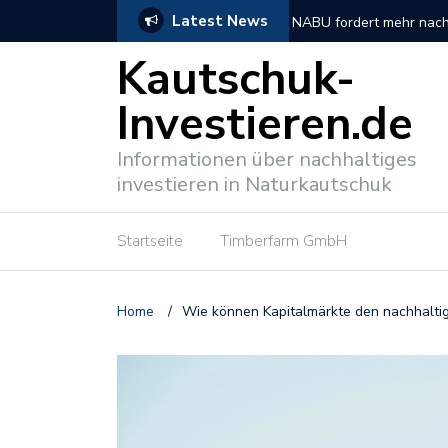
Latest News
tionen
So verlief der DNP Unt
Kautschuk-
Investieren.de
Informationen über nachhaltiges
investieren in Naturkautschuk
Startseite
Timberfarm GmbH
Home
/
Wie können Kapitalmärkte den nachhalti