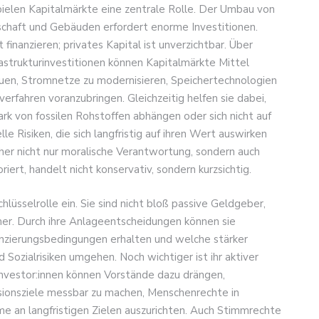
elen Kapitalmärkte eine zentrale Rolle. Der Umbau von
tschaft und Gebäuden erfordert enorme Investitionen.
finanzieren; privates Kapital ist unverzichtbar. Über
rastrukturinvestitionen können Kapitalmärkte Mittel
auen, Stromnetze zu modernisieren, Speichertechnologien
erfahren voranzubringen. Gleichzeitig helfen sie dabei,
ark von fossilen Rohstoffen abhängen oder sich nicht auf
le Risiken, die sich langfristig auf ihren Wert auswirken
er nicht nur moralische Verantwortung, sondern auch
iert, handelt nicht konservativ, sondern kurzsichtig.
lüsselrolle ein. Sie sind nicht bloß passive Geldgeber,
er. Durch ihre Anlageentscheidungen können sie
zierungsbedingungen erhalten und welche stärker
 Sozialrisiken umgehen. Noch wichtiger ist ihr aktiver
Investor:innen können Vorstände dazu drängen,
sionsziele messbar zu machen, Menschenrechte in
 an langfristigen Zielen auszurichten. Auch Stimmrechte