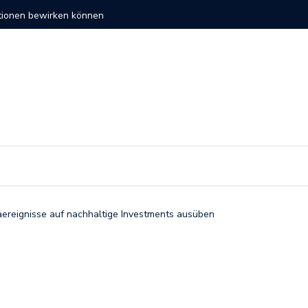
altige Investitionen
So verli
aereignisse auf nachhaltige Investments ausüben