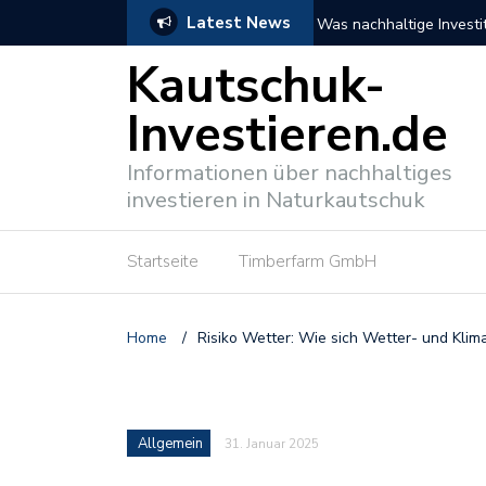
Latest News
n können
NABU fordert mehr nachh
Kautschuk-
Investieren.de
Informationen über nachhaltiges
investieren in Naturkautschuk
Startseite
Timberfarm GmbH
Home
/
Risiko Wetter: Wie sich Wetter- und Klim
Allgemein
31. Januar 2025