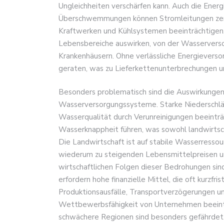
Ungleichheiten verschärfen kann. Auch die Energi
Überschwemmungen können Stromleitungen zerst
Kraftwerken und Kühlsystemen beeinträchtigen. 
Lebensbereiche auswirken, von der Wasservers
Krankenhäusern. Ohne verlässliche Energieverso
geraten, was zu Lieferkettenunterbrechungen un
Besonders problematisch sind die Auswirkunge
Wasserversorgungssysteme. Starke Niederschl
Wasserqualität durch Verunreinigungen beeinträ
Wasserknappheit führen, was sowohl landwirtsch
Die Landwirtschaft ist auf stabile Wasserresso
wiederum zu steigenden Lebensmittelpreisen und
wirtschaftlichen Folgen dieser Bedrohungen sin
erfordern hohe finanzielle Mittel, die oft kurz
Produktionsausfälle, Transportverzögerungen u
Wettbewerbsfähigkeit von Unternehmen beeintr
schwächere Regionen sind besonders gefährdet, d