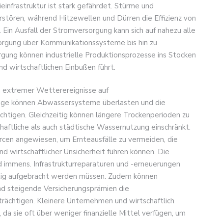
einfrastruktur ist stark gefährdet. Stürme und
ören, während Hitzewellen und Dürren die Effizienz von
Ein Ausfall der Stromversorgung kann sich auf nahezu alle
orgung über Kommunikationssysteme bis hin zu
rgung können industrielle Produktionsprozesse ins Stocken
d wirtschaftlichen Einbußen führt.
n extremer Wetterereignisse auf
äge können Abwassersysteme überlasten und die
chtigen. Gleichzeitig können längere Trockenperioden zu
aftliche als auch städtische Wassernutzung einschränkt.
urcen angewiesen, um Ernteausfälle zu vermeiden, die
 wirtschaftlicher Unsicherheit führen können. Die
d immens. Infrastrukturreparaturen und -erneuerungen
fristig aufgebracht werden müssen. Zudem können
nd steigende Versicherungsprämien die
ächtigen. Kleinere Unternehmen und wirtschaftlich
a sie oft über weniger finanzielle Mittel verfügen, um