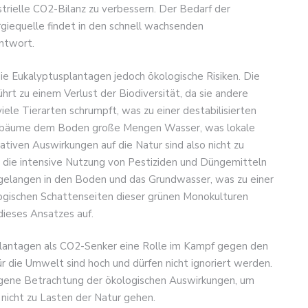
strielle CO2-Bilanz zu verbessern. Der Bedarf der
rgiequelle findet in den schnell wachsenden
ntwort.
ie Eukalyptusplantagen jedoch ökologische Risiken. Die
rt zu einem Verlust der Biodiversität, da sie andere
ele Tierarten schrumpft, was zu einer destabilisierten
tusbäume dem Boden große Mengen Wasser, was lokale
iven Auswirkungen auf die Natur sind also nicht zu
fft die intensive Nutzung von Pestiziden und Düngemitteln
 gelangen in den Boden und das Grundwasser, was zu einer
ogischen Schattenseiten dieser grünen Monokulturen
dieses Ansatzes auf.
usplantagen als CO2-Senker eine Rolle im Kampf gegen den
r die Umwelt sind hoch und dürfen nicht ignoriert werden.
ogene Betrachtung der ökologischen Auswirkungen, um
e nicht zu Lasten der Natur gehen.