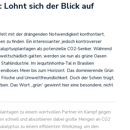
 Lohnt sich der Blick auf
Welt mit der drängenden Notwendigkeit konfrontiert,
 zu finden. Ein interessanter, jedoch kontroverser
Eukalyptusplantagen als potenzielle CO2-Senker. Während
weltschädlich galten, werden sie nun als grüne Oasen
tahlindustrie. Im Jequitinhonha-Tal in Brasilien
n endloses Meer bis zum Horizont. Das dominierende Grün
n Frische und Umweltfreundlichkeit. Doch der Schein trügt,
arben. Das Wort „grün“ gewinnt hier eine besondere, nicht
usplantagen zu einem wertvollen Partner im Kampf gegen
n schnell und absorbieren dabei große Mengen an CO2
kalyptus zu einem effizienten Werkzeug, um den