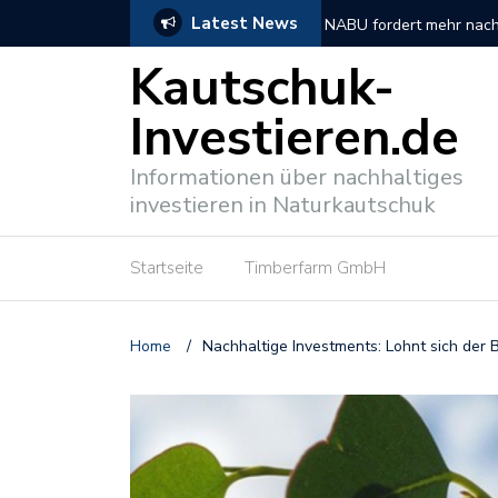
Latest News
n können
NABU fordert mehr nachh
Kautschuk-
Investieren.de
Informationen über nachhaltiges
investieren in Naturkautschuk
Startseite
Timberfarm GmbH
Home
/
Nachhaltige Investments: Lohnt sich der B