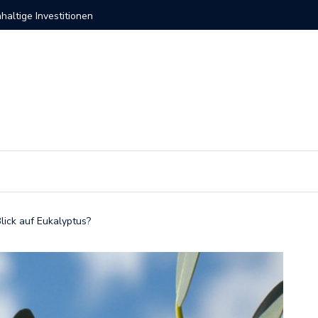
altige Investitionen
So verli
lick auf Eukalyptus?