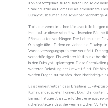
Kohlenstoffgehalt zu reduzieren und so die indu
Stahlindustrie an Biomasse als erneuerbare Ene
Eukalyptusbäumen eine scheinbar nachhaltige A
Trotz der vermeintlichen Klimavorteile bergen d
Monokultur dieser schnell wachsenden Bäume füh
Pflanzenarten verdrängen. Der Lebensraum für vi
Ökologie führt. Zudem entziehen die Eukalyp
Wasserversorgungsprobleme verstärkt. Die negat
vernachlässigen. Ein weiterer Kritikpunkt betri
in den Eukalyptusplantagen. Diese Chemikalien
weiteren Belastung der Umwelt führt. Die ökol
werfen Fragen zur tatsächlichen Nachhaltigkeit 
Es ist unbestreitbar, dass Brasiliens Eukalypt
Klimawandel spielen können. Doch die Kosten fü
Ein nachhaltiger Ansatz erfordert eine ausgew
sicherzustellen, dass die vermeintlichen Vorteil