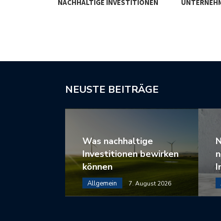
WIRKEN
NACHHALTIGE INVESTITIONEN
UNTERNEH
NEUSTE BEITRÄGE
Was nachhaltige
N
Investitionen bewirken
n
können
I
Allgemein
7. August 2026