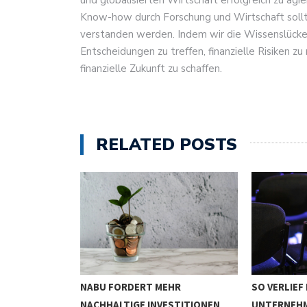
und globalisierten Wirtschaft erfolgreich zu ag
Know-how durch Forschung und Wirtschaft sollte
verstanden werden. Indem wir die Wissenslücken
Entscheidungen zu treffen, finanzielle Risiken zu
finanzielle Zukunft zu schaffen.
RELATED POSTS
NABU FORDERT MEHR
SO VERLIEF
WIRKEN
NACHHALTIGE INVESTITIONEN
UNTERNEH