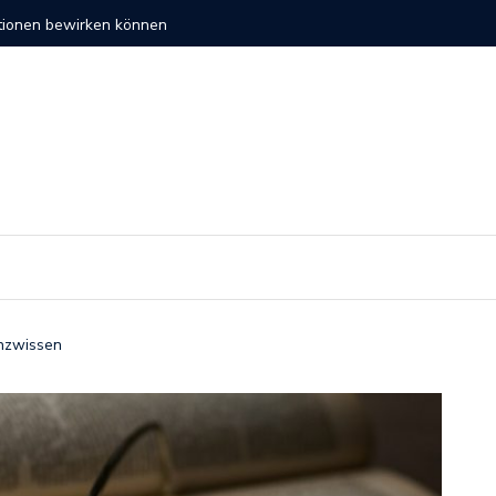
altige Investitionen
So verli
anzwissen