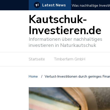
Latest News
n können
NABU fordert mehr nachh
Kautschuk-
Investieren.de
Informationen über nachhaltiges
investieren in Naturkautschuk
Startseite
Timberfarm GmbH
Home
/
Verlust-Investitionen durch geringes Fin