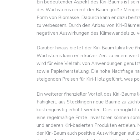
Ein bedeutender Aspekt des Kiri-Baums ist sei
des Wachstums nimmt der Baum große Mengen K
Form von Biomasse. Dadurch kann er dazu beit
zu verbessern. Durch den Anbau von Kiri-Bäumen
negativen Auswirkungen des Klimawandels zu ve
Darüber hinaus bietet der Kiri-Baum lukrative fi
Wachstums kann er in kurzer Zeit zu einem wer
wird für eine Vielzahl von Anwendungen genutzt
sowie Papierherstellung. Die hohe Nachfrage n
steigenden Preisen für Kiri-Holz geführt, was p
Ein weiterer finanzieller Vorteil des Kiri-Baums
Fähigkeit, aus Stecklingen neue Bäume zu züchte
kostengünstig erhöht werden. Dies ermöglicht e
eine regelmäßige Ernte. Investoren können som
und anderen Kiri-basierten Produkten erzielen. 
der Kiri-Baum auch positive Auswirkungen auf 