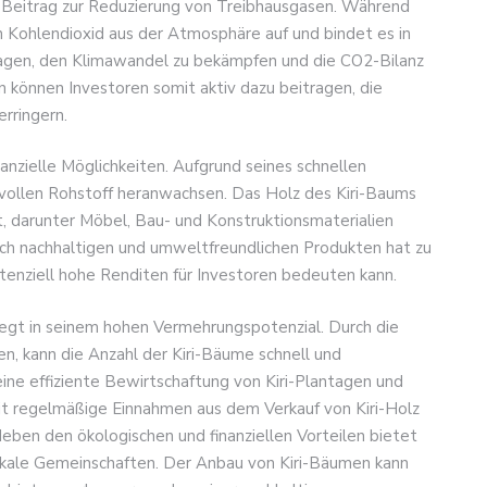
n Beitrag zur Reduzierung von Treibhausgasen. Während
ohlendioxid aus der Atmosphäre auf und bindet es in
ragen, den Klimawandel zu bekämpfen und die CO2-Bilanz
 können Investoren somit aktiv dazu beitragen, die
rringern.
nanzielle Möglichkeiten. Aufgrund seines schnellen
tvollen Rohstoff heranwachsen. Das Holz des Kiri-Baums
, darunter Möbel, Bau- und Konstruktionsmaterialien
ach nachhaltigen und umweltfreundlichen Produkten hat zu
otenziell hohe Renditen für Investoren bedeuten kann.
 liegt in seinem hohen Vermehrungspotenzial. Durch die
n, kann die Anzahl der Kiri-Bäume schnell und
ine effiziente Bewirtschaftung von Kiri-Plantagen und
it regelmäßige Einnahmen aus dem Verkauf von Kiri-Holz
Neben den ökologischen und finanziellen Vorteilen bietet
lokale Gemeinschaften. Der Anbau von Kiri-Bäumen kann