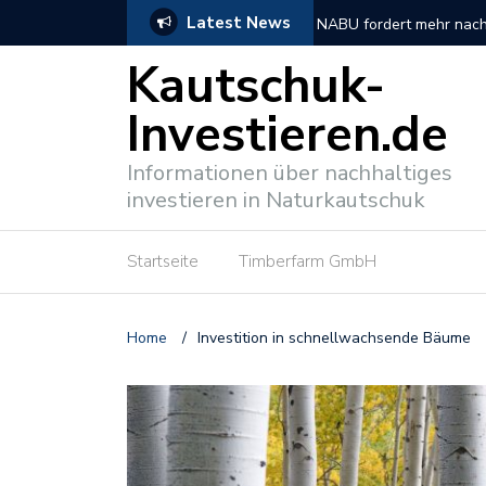
Latest News
tionen
So verlief der DNP Unt
Kautschuk-
Investieren.de
Informationen über nachhaltiges
investieren in Naturkautschuk
Startseite
Timberfarm GmbH
Home
/
Investition in schnellwachsende Bäume