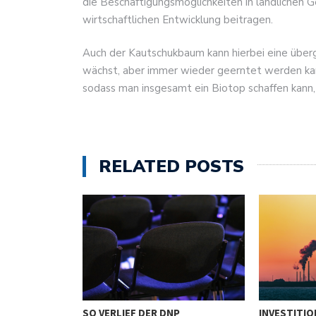
die Beschäftigungsmöglichkeiten in ländlichen G
wirtschaftlichen Entwicklung beitragen.
Auch der Kautschukbaum kann hierbei eine überge
wächst, aber immer wieder geerntet werden kan
sodass man insgesamt ein Biotop schaffen kann, 
RELATED POSTS
HR
SO VERLIEF DER DNP
INVESTITIO