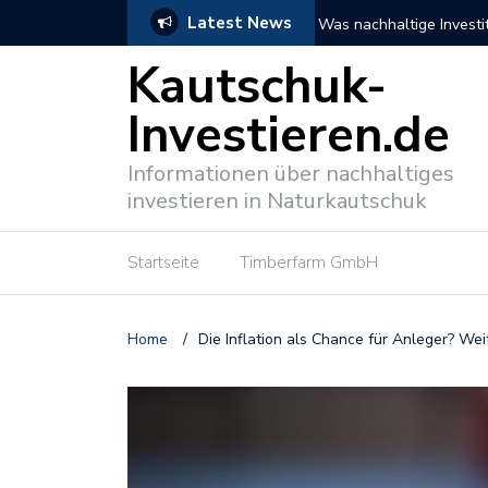
Latest News
n können
NABU fordert mehr nachh
Kautschuk-
Investieren.de
Informationen über nachhaltiges
investieren in Naturkautschuk
Startseite
Timberfarm GmbH
Home
/
Die Inflation als Chance für Anleger? We