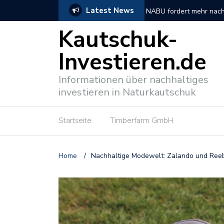
Latest News
tionen
So verlief der DNP Unt
Kautschuk-
Investieren.de
Informationen über nachhaltiges
investieren in Naturkautschuk
Startseite
Timberfarm GmbH
Home
/
Nachhaltige Modewelt: Zalando und Reebo