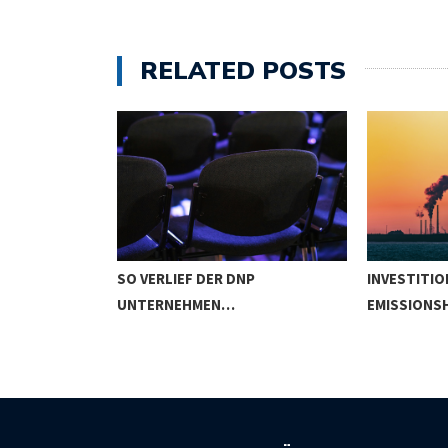
RELATED POSTS
HR
SO VERLIEF DER DNP
INVESTITIO
STITIONEN
UNTERNEHMEN…
EMISSIONS