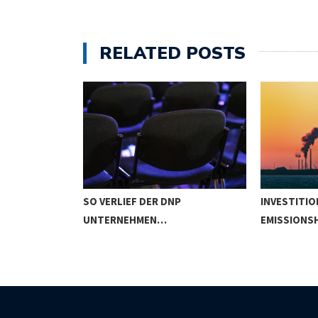
RELATED POSTS
HR
SO VERLIEF DER DNP
INVESTITIO
STITIONEN
UNTERNEHMEN…
EMISSIONS