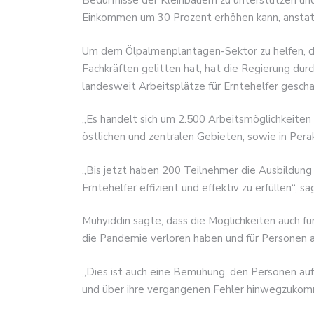
Bedürfnisse der Kleinbauern zu unterstützen und
Einkommen um 30 Prozent erhöhen kann, anstatt 
Um dem Ölpalmenplantagen-Sektor zu helfen, d
Fachkräften gelitten hat, hat die Regierung du
landesweit Arbeitsplätze für Erntehelfer gescha
„Es handelt sich um 2.500 Arbeitsmöglichkeiten 
östlichen und zentralen Gebieten, sowie in Pera
„Bis jetzt haben 200 Teilnehmer die Ausbildung 
Erntehelfer effizient und effektiv zu erfüllen“, sa
Muhyiddin sagte, dass die Möglichkeiten auch für
die Pandemie verloren haben und für Personen 
„Dies ist auch eine Bemühung, den Personen auf
und über ihre vergangenen Fehler hinwegzukomm