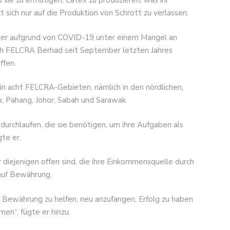
 sie zu ermutigen, Latex zu produzieren, was ihr
sich nur auf die Produktion von Schrott zu verlassen.
er aufgrund von COVID-19 unter einem Mangel an
rch FELCRA Berhad seit September letzten Jahres
ffen.
in acht FELCRA-Gebieten, nämlich in den nördlichen,
k, Pahang, Johor, Sabah und Sarawak.
durchlaufen, die sie benötigen, um ihre Aufgaben als
gte er.
 diejenigen offen sind, die ihre Einkommensquelle durch
auf Bewährung.
 Bewährung zu helfen, neu anzufangen, Erfolg zu haben
en“, fügte er hinzu.