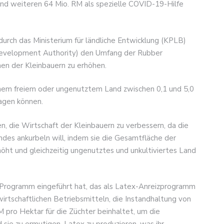
und weiteren 64 Mio. RM als spezielle COVID-19-Hilfe
urch das Ministerium für ländliche Entwicklung (KPLB)
Development Authority) den Umfang der Rubber
en der Kleinbauern zu erhöhen.
chem freiem oder ungenutztem Land zwischen 0,1 und 5,0
agen können.
n, die Wirtschaft der Kleinbauern zu verbessern, da die
des ankurbeln will, indem sie die Gesamtfläche der
öht und gleichzeitig ungenutztes und unkultiviertes Land
n Programm eingeführt hat, das als Latex-Anreizprogramm
wirtschaftlichen Betriebsmitteln, die Instandhaltung von
pro Hektar für die Züchter beinhaltet, um die