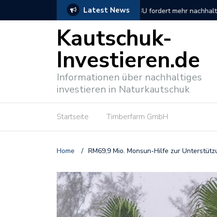
Latest News
tionen
So verlief der DNP Unt
Kautschuk-
Investieren.de
Informationen über nachhaltiges
investieren in Naturkautschuk
Startseite
Timberfarm GmbH
Home
/
RM69,9 Mio. Monsun-Hilfe zur Unterstütz