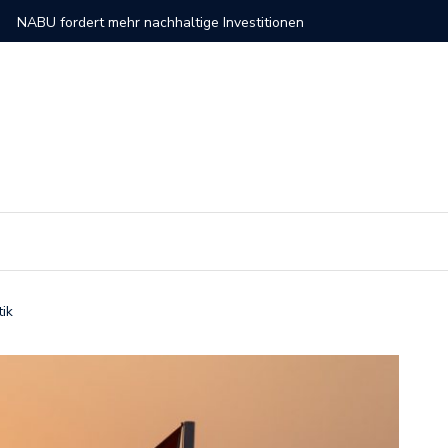
altige Investitionen
So verli
tik