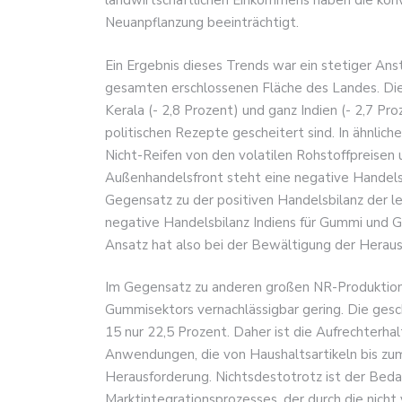
landwirtschaftlichen Einkommens haben die konve
Neuanpflanzung beeinträchtigt.
Ein Ergebnis dieses Trends war ein stetiger Ans
gesamten erschlossenen Fläche des Landes. Die
Kerala (- 2,8 Prozent) und ganz Indien (- 2,7 P
politischen Rezepte gescheitert sind. In ähnli
Nicht-Reifen von den volatilen Rohstoffpreise
Außenhandelsfront steht eine negative Handels
Gegensatz zu der positiven Handelsbilanz der le
negative Handelsbilanz Indiens für Gummi und 
Ansatz hat also bei der Bewältigung der Herau
Im Gegensatz zu anderen großen NR-Produktions
Gummisektors vernachlässigbar gering. Die gesc
15 nur 22,5 Prozent. Daher ist die Aufrechterh
Anwendungen, die von Haushaltsartikeln bis zu
Herausforderung. Nichtsdestotrotz ist der Bed
Marktintegrationsprozesses, der durch die nicht