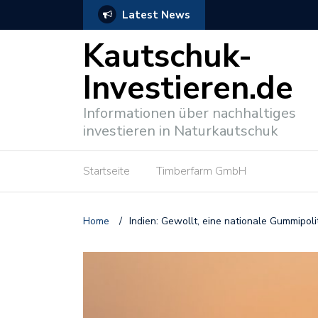
Latest News
n können
NABU fordert mehr nachh
Kautschuk-
Investieren.de
Informationen über nachhaltiges
investieren in Naturkautschuk
Startseite
Timberfarm GmbH
Home
/
Indien: Gewollt, eine nationale Gummipoli