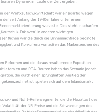
utionären Dynamik im Laufe der Zeit ergeben.
 in der Weltkautschukwirtschaft war einzigartig wegen
n der seit Anfang der 1940er Jahre unter einem
innenmarktorientierung wurzelte. Dies steht in scharfem
 „Kautschuk-Enklaven“ in anderen wichtigen
sentlichen war die durch die Binnennachfrage bedingte
gigkeit und Konkurrenz von außen das Markenzeichen des
hen Reformen und die daraus resultierende Exposition
ultilateralen und RTA-Routen haben das Szenario jedoch
gration, die durch einen sprunghaften Anstieg der
ekennzeichnet ist, spielen sich auf dem Inlandsmarkt
utschuk- und Nicht-Reifensegmente, die die Hauptlast des
e Volatilität der NR-Preise und die Schwankungen des