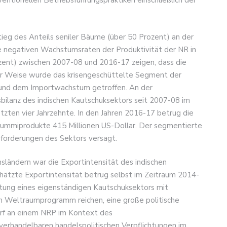
ntionellen Betriebsführungspraktiken einschließlich der
tieg des Anteils seniler Bäume (über 50 Prozent) an der
 negativen Wachstumsraten der Produktivität der NR in
rozent) zwischen 2007-08 und 2016-17 zeigen, dass die
cher Weise wurde das krisengeschüttelte Segment der
n und dem Importwachstum getroffen. An der
bilanz des indischen Kautschuksektors seit 2007-08 im
tzten vier Jahrzehnte. In den Jahren 2016-17 betrug die
Gummiprodukte 415 Millionen US-Dollar. Der segmentierte
sforderungen des Sektors versagt.
ländern war die Exportintensität des indischen
hätzte Exportintensität betrug selbst im Zeitraum 2014-
altung eines eigenständigen Kautschuksektors mit
m Weltraumprogramm reichen, eine große politische
arf an einem NRP im Kontext des
 verhandelbaren handelspolitischen Verpflichtungen im