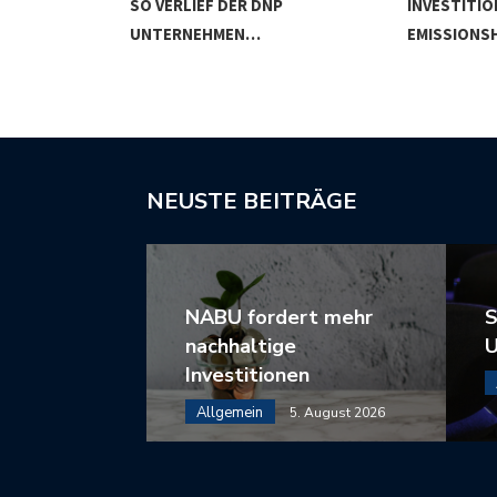
HR
SO VERLIEF DER DNP
INVESTITIO
STITIONEN
UNTERNEHMEN…
EMISSIONS
NEUSTE BEITRÄGE
NABU fordert mehr
S
nachhaltige
U
Investitionen
Allgemein
5. August 2026