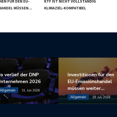
NEN FÜR DEN EU-
KTF IST NICHT VOLLSTÄNDIG
DER
HANDEL MÜSSEN…
KLIMAZIEL-KOMPATIBEL
GR
o verlief der DNP
Investitionen für den
nternehmen 2026
EU-Emissionshandel
müssen weiter…
Allgemein
31. Juli 2026
Allgemein
28. Juli 2026