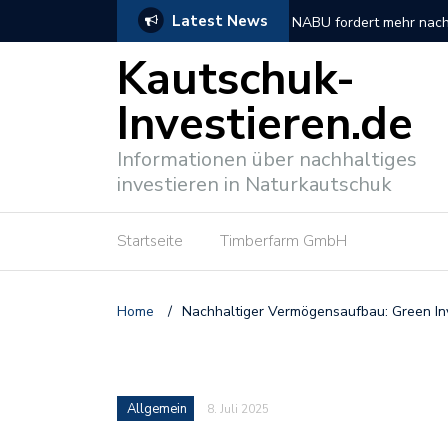
Latest News
tionen
So verlief der DNP Unt
Kautschuk-
Investieren.de
Informationen über nachhaltiges
investieren in Naturkautschuk
Startseite
Timberfarm GmbH
Home
/
Nachhaltiger Vermögensaufbau: Green In
Allgemein
8. Juli 2025