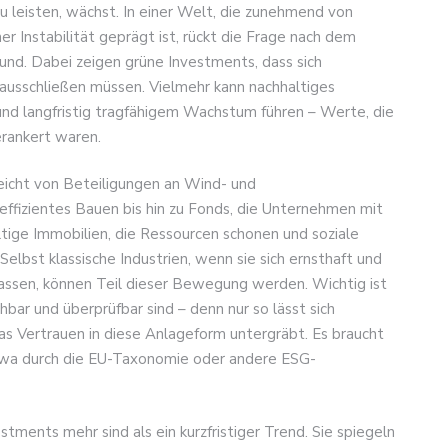
zu leisten, wächst. In einer Welt, die zunehmend von
er Instabilität geprägt ist, rückt die Frage nach dem
rund. Dabei zeigen grüne Investments, dass sich
 ausschließen müssen. Vielmehr kann nachhaltiges
nd langfristig tragfähigem Wachstum führen – Werte, die
erankert waren.
reicht von Beteiligungen an Wind- und
effizientes Bauen bis hin zu Fonds, die Unternehmen mit
ige Immobilien, die Ressourcen schonen und soziale
Selbst klassische Industrien, wenn sie sich ernsthaft und
lassen, können Teil dieser Bewegung werden. Wichtig ist
ehbar und überprüfbar sind – denn nur so lässt sich
s Vertrauen in diese Anlageform untergräbt. Es braucht
etwa durch die EU-Taxonomie oder andere ESG-
stments mehr sind als ein kurzfristiger Trend. Sie spiegeln