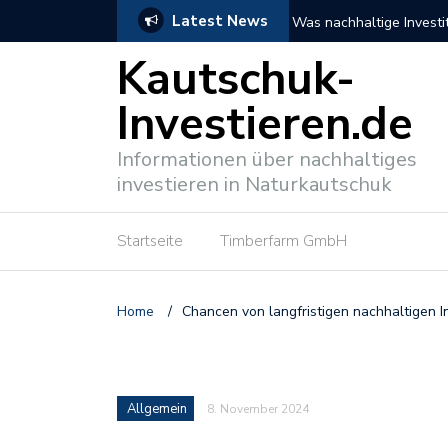
Latest News
n können
NABU fordert mehr nachh
Kautschuk-
Investieren.de
Informationen über nachhaltiges
investieren in Naturkautschuk
Startseite
Timberfarm GmbH
Home
/
Chancen von langfristigen nachhaltigen I
Allgemein
8. November 2024