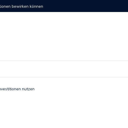
altige Investitionen
So verli
nvestitionen nutzen